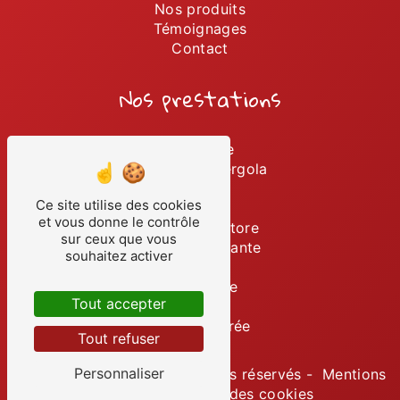
Nos produits
Témoignages
Contact
Nos prestations
Persienne
Installation pergola
Portails
Ce site utilise des cookies
Volets
et vous donne le contrôle
Installation store
sur ceux que vous
Porte coulissante
souhaitez activer
Stores
Menuiserie
Tout accepter
Pergola
Porte d'entrée
Tout refuser
Personnaliser
©
Vistalid
- 2026 - Tous droits réservés -
Mentions
légales
-
Gestion des cookies